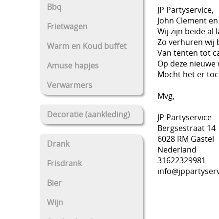
Bbq
JP Partyservice,
John Clement en 
Frietwagen
Wij zijn beide al
Zo verhuren wij 
Warm en Koud buffet
Van tenten tot ca
Op deze nieuwe w
Amuse hapjes
Mocht het er toc
Verwarmers
Mvg,
Decoratie (aankleding)
JP Partyservice
Bergsestraat 14
6028 RM Gastel
Drank
Nederland
31622329981
Frisdrank
info@jppartyserv
Bier
Wijn