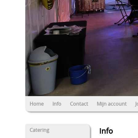
Home
Info
Contact
Mijn account
J
Info
Catering