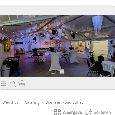
Home
Info
Webshop
›
Catering
›
Warm en Koud buffet
Contact
Weergave
Sorteren